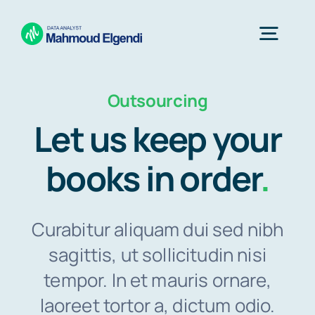
Skip
to
Togg
content
Navig
Outsourcing
Home
Let us keep your
Projects
books in order
.
Dynamics 365
Curabitur aliquam dui sed nibh
sagittis, ut sollicitudin nisi
Courses
tempor. In et mauris ornare,
laoreet tortor a, dictum odio.
About Me